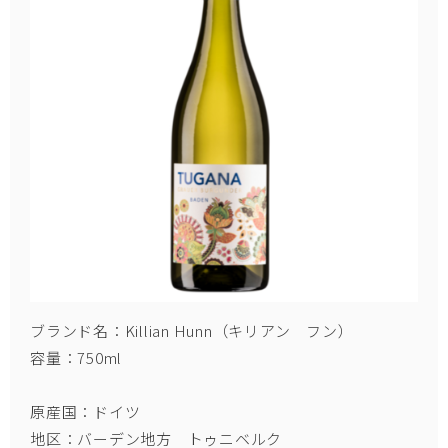
ブランド名：Killian Hunn（キリアン フン）
容量：750ml
原産国：ドイツ
地区：バーデン地方 トゥニベルク