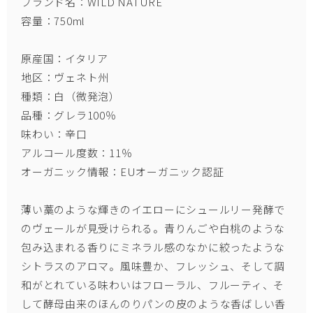
ブランド名：WILD NATURE
容量：750ml
原産国：イタリア
地区：ヴェネト州
種類：白（微発泡）
品種：グレラ100％
味わい：辛口
アルコール度数：11％
オーガニック情報：EUオーガニック認証
薄い藁のような輝きのイエローにシュールリー発酵で
のヴェールが見受けられる。青りんごや白桃のような
包み込まれる香りにミネラル感のなかに絞ったような
シトラスのアロマ。風味豊か、フレッシュ、そして調
和がとれている味わいはフローラル、フルーティ、そ
して酵母由来のほんのりパンの皮のような香ばしい香