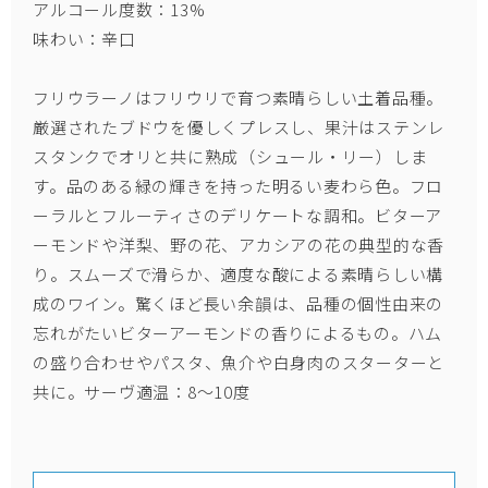
アルコール度数：13%
味わい：辛口
フリウラーノはフリウリで育つ素晴らしい土着品種。
厳選されたブドウを優しくプレスし、果汁はステンレ
スタンクでオリと共に熟成（シュール・リー）しま
す。品のある緑の輝きを持った明るい麦わら色。フロ
ーラルとフルーティさのデリケートな調和。ビターア
ーモンドや洋梨、野の花、アカシアの花の典型的な香
り。スムーズで滑らか、適度な酸による素晴らしい構
成のワイン。驚くほど長い余韻は、品種の個性由来の
忘れがたいビターアーモンドの香りによるもの。ハム
の盛り合わせやパスタ、魚介や白身肉のスターターと
共に。サーヴ適温：8～10度