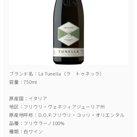
ブランド名：La Tunella（ラ トゥネッラ）
容量：750ml
原産国：イタリア
地区：フリウリ・ヴェネツィアジューリア州
原産地呼称：D.O.P.フリウリ・コッリ・オリエンタル
品種：フリウラーノ100%
種類：白ワイン