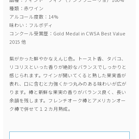
種類：赤ワイン
アルコール度数：14%
味わい：フルボディ
コンクール受賞歴：Gold Medal in CWSA Best Value
2015 他
紫がかった鮮やかなえんじ色。トースト香、タバコ、
リコリスといった香りが絶妙なバランスでしっかりと
感じられます。ワインが開いてくると熟した果実香が
表れ、口に含むと力強くかつ丸みのある味わいが広が
ります。樽と新鮮な果実の香りがバランス良く、長い
余韻を残します。フレンチオーク樽とアメリカンオー
ク樽で併せて１２カ月熟成。