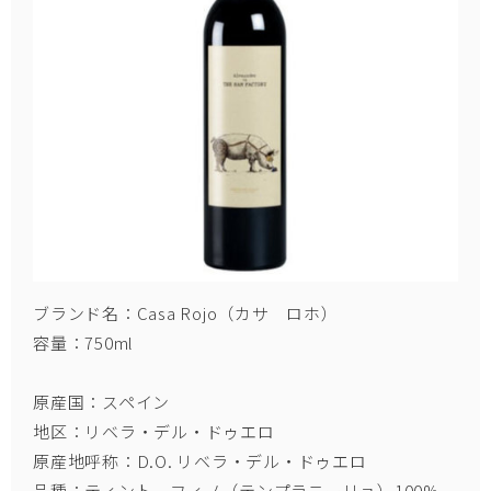
ブランド名：Casa Rojo（カサ ロホ）
容量：750ml
原産国：スペイン
地区：リベラ・デル・ドゥエロ
原産地呼称：D.O. リベラ・デル・ドゥエロ
品種：ティント フィノ（テンプラニーリョ）100%